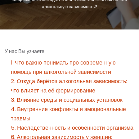
алкогольную зависимость?
У нас Вы узнаете
1. Что важно понимать про современную
помощь при алкогольной зависимости
2. Откуда берётся алкогольная зависимость:
что влияет на её формирование
3. Влияние среды и социальных установок
4. Внутренние конфликты и эмоциональные
травмы
5. Наследственность и особенности организма
6. Алкогольная зависимость у женщин: