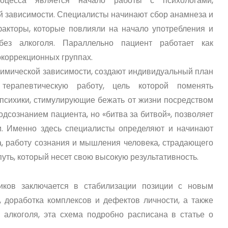
оцесса является начало работы с психологами,
ой зависимости. Специалисты начинают сбор анамнеза и
факторы, которые повлияли на начало употребления и
ез алкоголя. Параллельно пациент работает как
окоррекционных группах.
 химической зависимости, создают индивидуальный план
терапевтическую работу, цель которой поменять
психики, стимулирующие бежать от жизни посредством
одсознанием пациента, но «битва за битвой», позволяет
и. Именно здесь специалисты определяют и начинают
, работу сознания и мышления человека, страдающего
уть, который несет свою высокую результативность.
иков заключается в стабилизации позиции с новым
, доработка комплексов и дефектов личности, а также
 алкоголя, эта схема подробно расписана в статье о