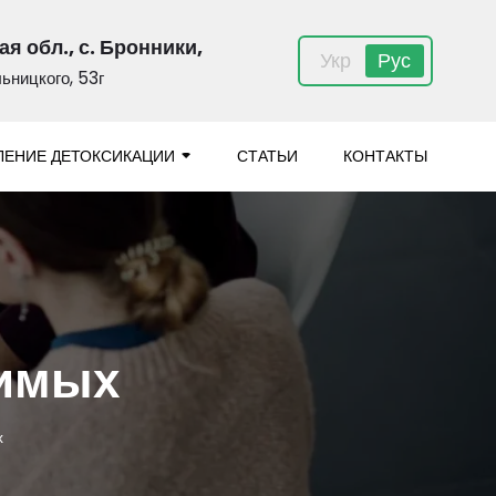
я обл., с. Бронники,
Укр
Рус
льницкого, 53г
ЛЕНИЕ ДЕТОКСИКАЦИИ
СТАТЬИ
КОНТАКТЫ
симых
х