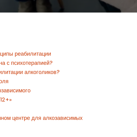
инципы реабилитации
на с психотерапией?
билитации алкоголиков?
голя
озависимого
«12+»
нном центре для алкозависимых