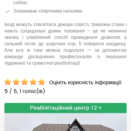
собою.
Зловживає спиртними напоями.
Іноді можуть з'являтися докори совісті, тривожні стани і
навіть суїцидальні думки. Ігроманія - це не невинна
звичка і улюблений спосіб проведення дозвілля, а
сильний потяг до азартних ігор. Її побороти наодинці.
Але все ж таки можна подолати — за допомогою
команди досвідчених професіоналів із лікування
лудоманії та грамотної реабілітації.
Оцініть корисність інформації:
5 / 5,
1
голос(ів)