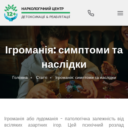
НАРКОЛОГІЧНИЙ ЦЕНТР
ДЕТОКСИКАЦІЇ & РЕАБІЛІТАЦІЇ
Ігроманія: симптоми та
наслідки
Головна
Статті
Ігроманія: симптоми та наслідки
Ігроманія або лудоманія - патологічна залежність від
всіляких азартних ігор. Цей психічний розлад