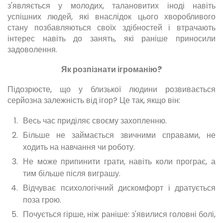
з'являється у молодих, талановитих іноді навіть
успішних людей, які внаслідок цього хворобливого
стану позбавляються своїх здібностей і втрачають
інтерес навіть до занять, які раніше приносили
задоволення.
Як розпізнати ігроманію?
Підозрюєте, що у близької людини розвивається
серйозна залежність від ігор? Це так, якщо він:
Весь час приділяє своєму захопленню.
Більше не займається звичними справами, не
ходить на навчання чи роботу.
Не може припинити грати, навіть коли програє, а
тим більше після виграшу.
Відчуває психологічний дискомфорт і дратується
поза грою.
Почується гірше, ніж раніше: з'явилися головні болі,