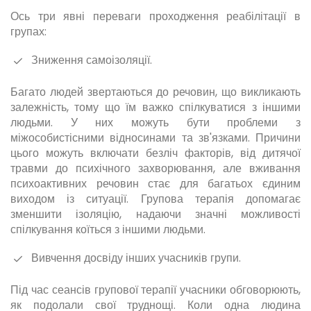
Ось три явні переваги проходження реабілітації в
групах:
Зниження самоізоляції.
Багато людей звертаються до речовин, що викликають
залежність, тому що їм важко спілкуватися з іншими
людьми. У них можуть бути проблеми з
міжособистісними відносинами та зв'язками. Причини
цього можуть включати безліч факторів, від дитячої
травми до психічного захворювання, але вживання
психоактивних речовин стає для багатьох єдиним
виходом із ситуації. Групова терапія допомагає
зменшити ізоляцію, надаючи значні можливості
спілкування коїться з іншими людьми.
Вивчення досвіду інших учасників групи.
Під час сеансів групової терапії учасники обговорюють,
як подолали свої труднощі. Коли одна людина