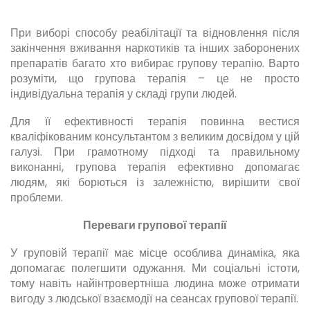
При виборі способу реабілітації та відновлення після
закінчення вживання наркотиків та інших заборонених
препаратів багато хто вибирає групову терапію. Варто
розуміти, що групова терапія – це не просто
індивідуальна терапія у складі групи людей.
Для її ефективності терапія повинна вестися
кваліфікованим консультантом з великим досвідом у цій
галузі. При грамотному підході та правильному
виконанні, групова терапія ефективно допомагає
людям, які борються із залежністю, вирішити свої
проблеми.
Переваги групової терапії
У груповій терапії має місце особлива динаміка, яка
допомагає полегшити одужання. Ми соціальні істоти,
тому навіть найінтровертніша людина може отримати
вигоду з людської взаємодії на сеансах групової терапії.