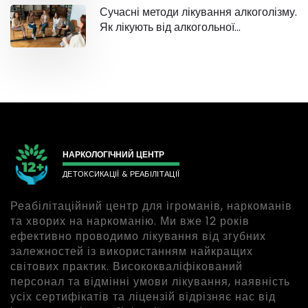
Сучасні методи лікування алкоголізму.
Як лікують від алкогольної
залежності?
НАРКОЛОГІЧНИЙ ЦЕНТР
ДЕТОКСИКАЦІЇ & РЕАБІЛІТАЦІЇ
Реабілітаційний центр для ігроманів, наркоманів
та хворих на наркоманію. Ми вже 12 років
ефективно проводимо лікування від згубних
залежностей із використанням найкращих
світових практик. Висококваліфікований
персонал та відмінні умови лікування, наявність
усіх сертифікатів та ліцензій відрізняє нас від