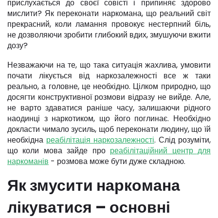
прислухається до своєї совісті і припиняє здорово
мислити? Як переконати наркомана, що реальний світ
прекрасний, коли ламання провокує нестерпний біль,
не дозволяючи зробити глибокий вдих, змушуючи вжити
дозу?
Незважаючи на те, що така ситуація жахлива, умовити
почати лікується від наркозалежності все ж таки
реально, а головне, це необхідно. Цілком природно, що
досягти конструктивної розмови відразу не вийде. Але,
не варто здаватися раніше часу, залишаючи рідного
наодинці з наркотиком, що його поглинає. Необхідно
докласти чимало зусиль, щоб переконати людину, що їй
необхідна
реабілітація наркозалежності
. Слід розуміти,
що коли мова зайде про
реабілітаційний центр для
наркоманів
- розмова може бути дуже складною.
Як змусити наркомана
лікуватися – основні