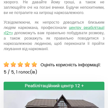
хворого. Не давайте йому гроші, а також не
заплющуйте очі на погані вчинки. Будучи непохитними,
ви не потрапите на хитрощі наркозалежного.
Усвідомлюючи, як непросто доводиться близьким
людям наркомана, професіонали
центру реабілітації
«12+»
допоможуть вам правильно побудувати розмову,
а також розкажуть як правильно поводитися з
наркозалежною людиною, щоб переконати її пройти
лікування від наркоманії.
Оцініть корисність інформації:
5 / 5,
1
голос(ів)