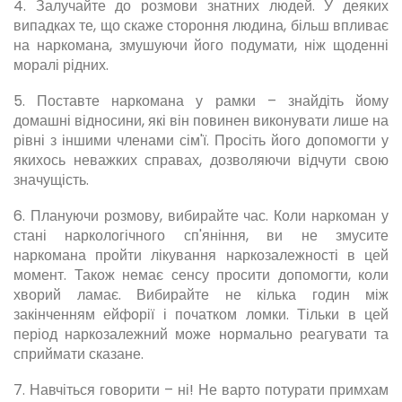
4. Залучайте до розмови знатних людей. У деяких
випадках те, що скаже стороння людина, більш впливає
на наркомана, змушуючи його подумати, ніж щоденні
моралі рідних.
5. Поставте наркомана у рамки – знайдіть йому
домашні відносини, які він повинен виконувати лише на
рівні з іншими членами сім'ї. Просіть його допомогти у
якихось неважких справах, дозволяючи відчути свою
значущість.
6. Плануючи розмову, вибирайте час. Коли наркоман у
стані наркологічного сп'яніння, ви не змусите
наркомана пройти лікування наркозалежності в цей
момент. Також немає сенсу просити допомогти, коли
хворий ламає. Вибирайте не кілька годин між
закінченням ейфорії і початком ломки. Тільки в цей
період наркозалежний може нормально реагувати та
сприймати сказане.
7. Навчіться говорити – ні! Не варто потурати примхам