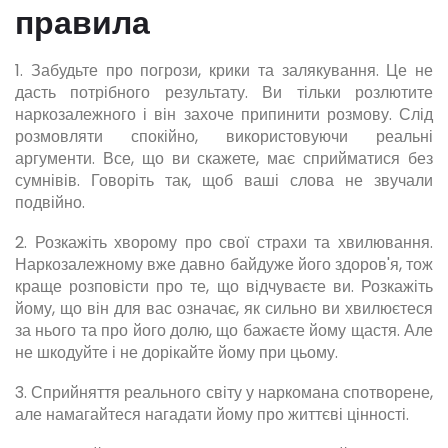
правила
1. Забудьте про погрози, крики та залякування. Це не
дасть потрібного результату. Ви тільки розлютите
наркозалежного і він захоче припинити розмову. Слід
розмовляти спокійно, використовуючи реальні
аргументи. Все, що ви скажете, має сприйматися без
сумнівів. Говоріть так, щоб ваші слова не звучали
подвійно.
2. Розкажіть хворому про свої страхи та хвилювання.
Наркозалежному вже давно байдуже його здоров'я, тож
краще розповісти про те, що відчуваєте ви. Розкажіть
йому, що він для вас означає, як сильно ви хвилюєтеся
за нього та про його долю, що бажаєте йому щастя. Але
не шкодуйте і не дорікайте йому при цьому.
3. Сприйняття реального світу у наркомана спотворене,
але намагайтеся нагадати йому про життєві цінності.