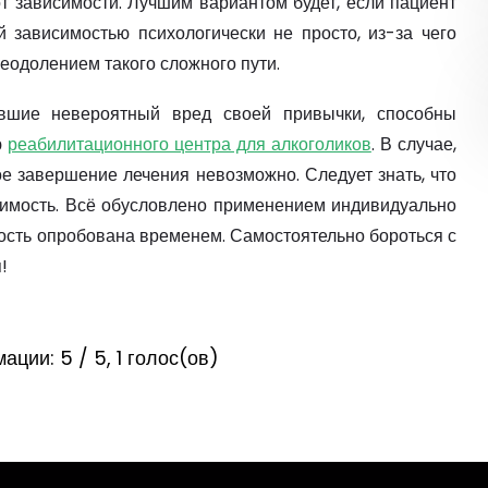
от зависимости. Лучшим вариантом будет, если пациент
й зависимостью психологически не просто, из-за чего
еодолением такого сложного пути.
авшие невероятный вред своей привычки, способны
ю
реабилитационного центра для алкоголиков
. В случае,
ое завершение лечения невозможно. Следует знать, что
симость. Всё обусловлено применением индивидуально
ость опробована временем. Самостоятельно бороться с
!
мации:
5 / 5,
1
голос(ов)