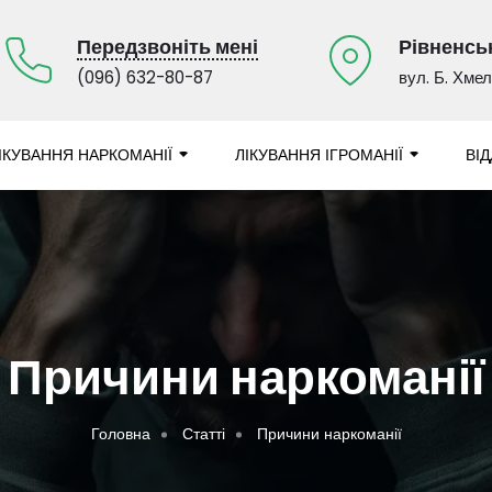
Передзвоніть мені
Рівненськ
(096) 632-80-87
вул. Б. Хме
ІКУВАННЯ НАРКОМАНІЇ
ЛІКУВАННЯ ІГРОМАНІЇ
ВІ
Причини наркоманії
Головна
Статті
Причини наркоманії