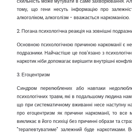
схильність може мутувати в саме захворювання. Ал
тому, що гени несуть інформацію про залежніс
алкоголіком, алкоголізм - вважається наркоманією.
2. Погана психологічна реакція на зовнішні подразн
Основною психологічною причиною наркоманії є не
подразники. Найчастіше це пов'язано з психологі
наркотик ніби допомагає вирішити внутрішні конфлік
3. Егоцентризм
Синдром перелюблених або навпаки недолюбл
психологічних травм, які в подальшому людина нама
що при систематичному вживанні несе наступну на
про егоцентризм як причини наркоманії, то все 
викликає в його психіці без причинні образи та стр
"терапевтуватиме" залежний буде наркотиками. Ве