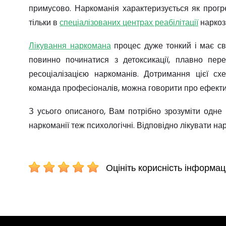
примусово. Наркоманія характеризується як прогр
тільки в
спеціалізованих центрах реабілітації
наркоз
Лікування наркомана
процес дуже тонкий і має св
повинно починатися з детоксикації, плавно пере
ресоціалізацією наркоманів. Дотримання цієї с
команда професіоналів, можна говорити про ефекти
З усього описаного, Вам потрібно зрозуміти одне 
наркоманії теж психологічні. Відповідно лікувати н
Оцініть корисність інформаці