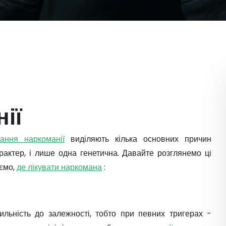
ії
вання наркоманії
виділяють кілька основних причин
рактер, і лише одна генетична. Давайте розглянемо ці
іємо,
де лікувати наркомана
:
ильність до залежності, тобто при певних тригерах -