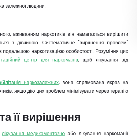
іка залежної людини.
ного, вживанням наркотиків він намагається вирішити
ться з дівчиною. Систематичне "вирішення проблем"
з подальшою наркотизацією особистості. Розуміння цих
літаційний центр для наркоманів
, щоб лікування від
абілітація наркозалежних
, вона спрямована якраз на
иків, якщо дію цих проблем мінімізувати через терапію
та її вирішення
ь
лікування медикаментозно
або лікування наркоманії