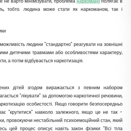
е не варто мінімізувати, проблема
наркоманії
полягає в
ть, тобто. людина може стати як наркоманом, так і
ики
можливість людини "стандартно" реагувати на зовнішні
чними дитячими травмами або особливостями характеру,
ти, а потім відбувається наркотизація.
ених дітей згодом виражається з певним набором
гається "лікувати" за допомогою наркотичної речовини,
ркотизацію особистості. Якщо говорити безпосередньо
має "крутитися" навколо залежного, якщо це не так -
ахи, провокуючи нестабільний психоемоційний стан, який
сь цей процес описує навіть закон фізики: "Всі тіла